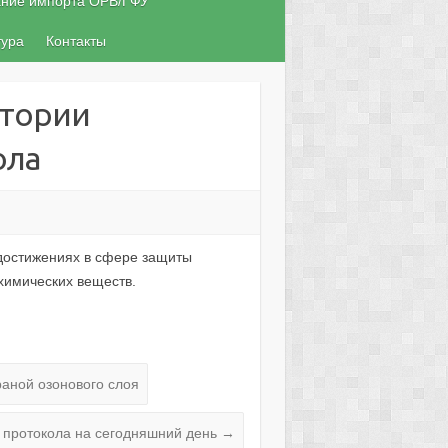
ание импорта ОРВ/ГФУ
тура
Контакты
стории
ола
достижениях в сфере защиты
химических веществ.
аной озонового слоя
 протокола на сегодняшний день
→