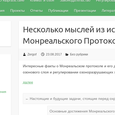
О Кыргызстане
Климат и озон
Законодательство
Регулиров
ния
Проекты
Отчеты
Публикации
Презентации
Литера
Несколько мыслей из и
Монреальского Проток
Zergof
23.08.2017
Без рубрики
Интересные факты о Монреальском протоколе и его 
озонового слоя и регулировании озоноразрушающих 
далее
ения
←
Настоящие и будущие задачи, стоящие перед охр
Основные достижения Монреальского