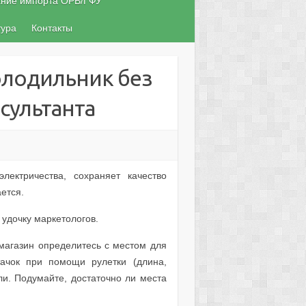
ание импорта ОРВ/ГФУ
тура
Контакты
олодильник без
сультанта
лектричества, сохраняет качество
ется.
удочку маркетологов.
магазин определитесь с местом для
тачок при помощи рулетки (длина,
ли. Подумайте, достаточно ли места