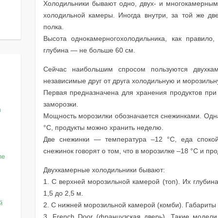
Холодильники бывают одно, двух- и многокамерным
холодильной камеры. Иногда внутри, за той же дв
полка.
Высота однокамерногохолодильника, как правило
глубина — не больше 60 см.
Сейчас наибольшим спросом пользуются двухка
независимые друг от друга холодильную и морозиль
Первая предназначена для хранения продуктов при
заморозки.
в
Мощность морозилки обозначается снежинками. Одн
°С, продукты можно хранить неделю.
Две снежинки — температура –12 °С, еда споко
снежинок говорят о том, что в морозилке –18 °С и про
he
Двухкамерные холодильники бывают:
1. С верхней морозильной камерой (топ). Их глубин
1,5 до 2,5 м.
й
2. С нижней морозильной камерой (комби). Габариты
3. French Door (французская дверь). Такие модел