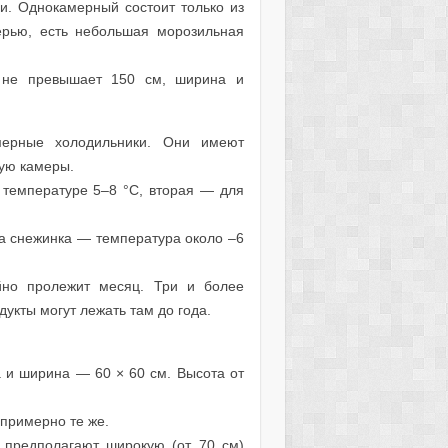
и. Однокамерный состоит только из
ерью, есть небольшая морозильная
, не превышает 150 см, ширина и
мерные холодильники. Они имеют
ную камеры.
 температуре 5–8 °С, вторая — для
а снежинка — температура около –6
йно пролежит месяц. Три и более
дукты могут лежать там до года.
а и ширина — 60 × 60 см. Высота от
 примерно те же.
и предполагают широкую (от 70 см)