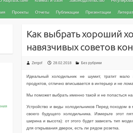
О Кыргызстане
Климат и озон
Законодательство
Регулиров
ния
Проекты
Отчеты
Публикации
Презентации
Литера
Как выбрать хороший х
навязчивых советов кон
Zergof
28.02.2018
Без рубрики
Идеальный холодильник не шумит, тратит мало э
продуктов, отлично вписывается в интерьер и не лома
Мы поможет выбрать именно такой и не попасться на 
ения
Устройство и виды холодильников Перед походом в 
своего будущего холодильника. Измерьте этот пя
ширина и высота): от этого будет зависеть тип моде
для открывания дверок, есть ли рядом розетка.