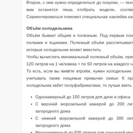
Второе, с чем нужно определиться до покупки, — тех
вам останется лишь отобрать модели, соотве
Сориентироваться поможет специальная наклейка на
Объём холодильника
Объём бывает общим и полезным. Под первым пони
полками и ящиками. Полезный объём рассчитываетс
которые холодильник может вместить.
Чтобы вычислить минимальный полезный объём, пр
120 литров на 1 человека + по 60 литров на каждого 
То есть, если вы живёте втроём, нужен холодильник
учитывать также пищевые привычки семьи. К пр
холодильник забит полуфабрикатами, то лучше взять
Однокамерный до 100 литров для дачи и офиса
С верхней морозильной камерой до 200 лит
загородного дома
С нижней морозильной камерой до 300 лит
загородного дома
Многокамерный до 500 литров для городской ква