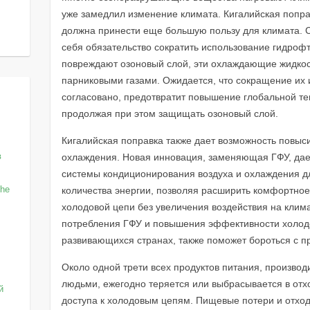
уже замедлил изменение климата. Кигалийская попра
должна принести еще большую пользу для климата. С
себя обязательство сократить использование гидрофт
повреждают озоновый слой, эти охлаждающие жидко
парниковыми газами. Ожидается, что сокращение их 
согласовано, предотвратит повышение глобальной тем
продолжая при этом защищать озоновый слой.
Кигалийская поправка также дает возможность повыс
в
охлаждения. Новая инновация, заменяющая ГФУ, дае
системы кондиционирования воздуха и охлаждения д
the
количества энергии, позволяя расширить комфортно
холодовой цепи без увеличения воздействия на клим
потребления ГФУ и повышения эффективности холодо
развивающихся странах, также поможет бороться с 
Около одной трети всех продуктов питания, произво
людьми, ежегодно теряется или выбрасывается в отхо
й
доступа к холодовым цепям. Пищевые потери и отхо