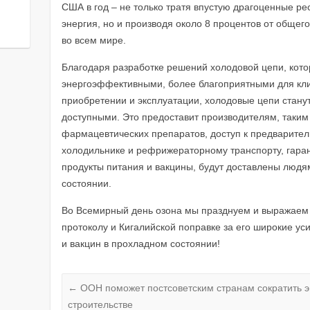
США в год – не только тратя впустую драгоценные рес
энергия, но и производя около 8 процентов от общего
во всем мире.
Благодаря разработке решений холодовой цепи, кото
энергоэффективными, более благоприятными для кл
приобретении и эксплуатации, холодовые цепи стан
доступными. Это предоставит производителям, таки
фармацевтических препаратов, доступ к предварите
холодильнике и рефрижераторному транспорту, гарант
продукты питания и вакцины, будут доставлены людя
состоянии.
Во Всемирный день озона мы празднуем и выражаем
протоколу и Кигалийской поправке за его широкие у
и вакцин в прохладном состоянии!
←
ООН поможет постсоветским странам сократить э
строительстве