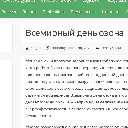
About Kyrgyzstan
Climate and Ozone
Legislation
Regulation
Projects
Reports
Publications
Presentations
Literature
C
Всемирный день озона
Zergof
Thursday June 17th, 2021
Без рубрики
Монреальский протокол зародился как глобальное со
и эта работа была проделана хорошо, что сделало е
природоохранных соглашений на сегодняшний день. 
поэтапному отказу от озоноразрушающих веществ озн
слое заживает, в свою очередь защищая здоровье люд
стремится подчеркнуть Всемирный день озона в этом
делает гораздо больше – например, замедляет измен
энергоэффективность в секторе охлаждения, что спо
безопасности.
Многие озоноразрушающие вещества нагревают клим