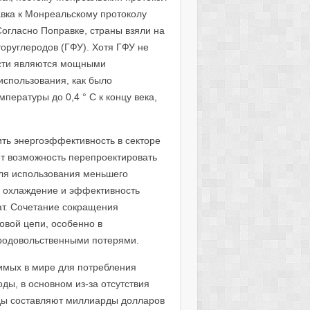
вка к Монреальскому протоколу
огласно Поправке, страны взяли на
оруглеродов (ГФУ). Хотя ГФУ не
сти являются мощными
использования, как было
пературы до 0,4 ° C к концу века,
ить энергоэффективность в секторе
т возможность перепроектировать
ля использования меньшего
е охлаждение и эффективность
ат. Сочетание сокращения
вой цепи, особенно в
продовольственными потерями.
димых в мире для потребления
ды, в основном из-за отсутствия
ды составляют миллиарды долларов