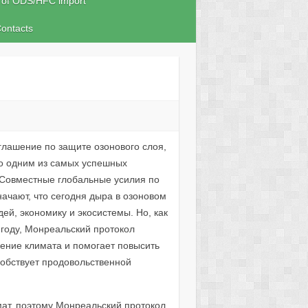
 of ODS/HFC import
ontacts
глашение по защите озонового слоя,
го одним из самых успешных
Совместные глобальные усилия по
ачают, что сегодня дыра в озоновом
ей, экономику и экосистемы. Но, как
 году, Монреальский протокол
ение климата и помогает повысить
собствует продовольственной
ат, поэтому Монреальский протокол