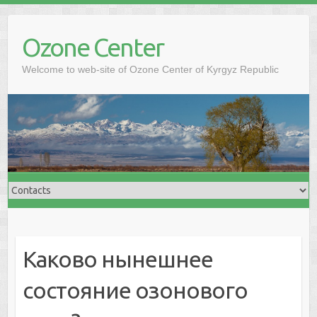
Ozone Center
Welcome to web-site of Ozone Center of Kyrgyz Republic
Каково нынешнее
состояние озонового